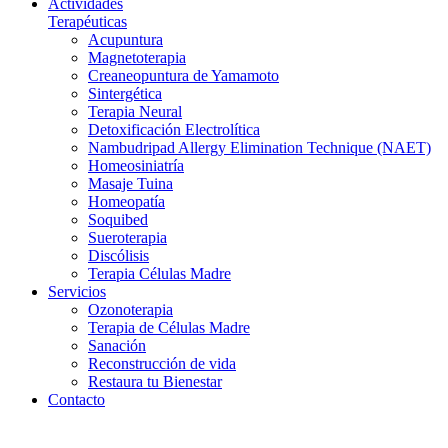
Actividades
Terapéuticas
Acupuntura
Magnetoterapia
Creaneopuntura de Yamamoto
Sintergética
Terapia Neural
Detoxificación Electrolítica
Nambudripad Allergy Elimination Technique (NAET)
Homeosiniatría
Masaje Tuina
Homeopatía
Soquibed
Sueroterapia
Discólisis
Terapia Células Madre
Servicios
Ozonoterapia
Terapia de Células Madre
Sanación
Reconstrucción de vida
Restaura tu Bienestar
Contacto