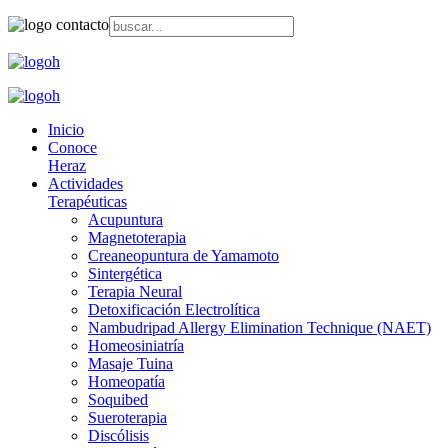
Inicio
Conoce
Heraz
Actividades
Terapéuticas
Acupuntura
Magnetoterapia
Creaneopuntura de Yamamoto
Sintergética
Terapia Neural
Detoxificación Electrolítica
Nambudripad Allergy Elimination Technique (NAET)
Homeosiniatría
Masaje Tuina
Homeopatía
Soquibed
Sueroterapia
Discólisis