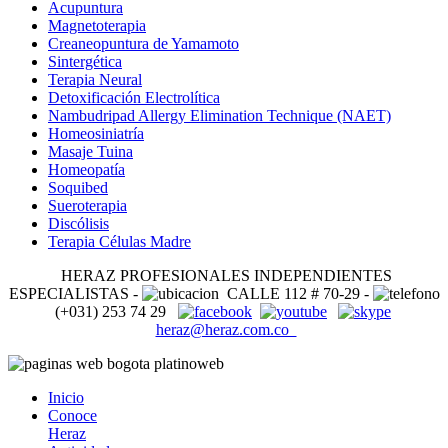
Acupuntura
Magnetoterapia
Creaneopuntura de Yamamoto
Sintergética
Terapia Neural
Detoxificación Electrolítica
Nambudripad Allergy Elimination Technique (NAET)
Homeosiniatría
Masaje Tuina
Homeopatía
Soquibed
Sueroterapia
Discólisis
Terapia Células Madre
HERAZ PROFESIONALES INDEPENDIENTES
ESPECIALISTAS -
CALLE 112 # 70-29 -
(+031) 253 74 29
heraz@heraz.com.co
Inicio
Conoce
Heraz