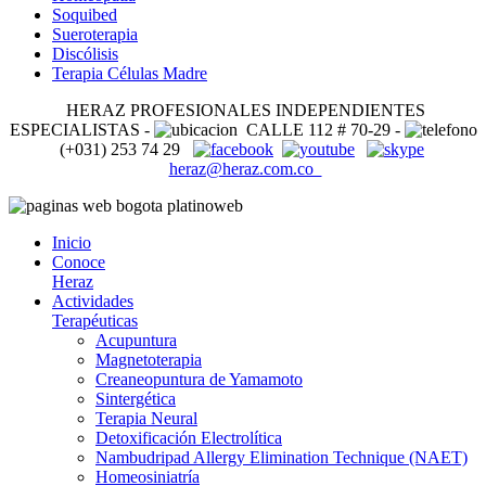
Soquibed
Sueroterapia
Discólisis
Terapia Células Madre
HERAZ PROFESIONALES INDEPENDIENTES
ESPECIALISTAS -
CALLE 112 # 70-29 -
(+031) 253 74 29
heraz@heraz.com.co
Inicio
Conoce
Heraz
Actividades
Terapéuticas
Acupuntura
Magnetoterapia
Creaneopuntura de Yamamoto
Sintergética
Terapia Neural
Detoxificación Electrolítica
Nambudripad Allergy Elimination Technique (NAET)
Homeosiniatría