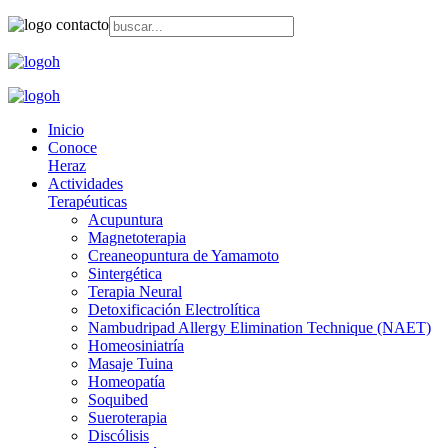
Inicio
Conoce
Heraz
Actividades
Terapéuticas
Acupuntura
Magnetoterapia
Creaneopuntura de Yamamoto
Sintergética
Terapia Neural
Detoxificación Electrolítica
Nambudripad Allergy Elimination Technique (NAET)
Homeosiniatría
Masaje Tuina
Homeopatía
Soquibed
Sueroterapia
Discólisis