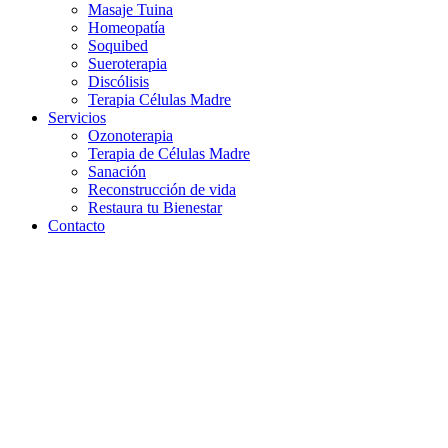
Masaje Tuina
Homeopatía
Soquibed
Sueroterapia
Discólisis
Terapia Células Madre
Servicios
Ozonoterapia
Terapia de Células Madre
Sanación
Reconstrucción de vida
Restaura tu Bienestar
Contacto