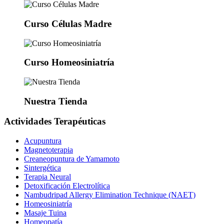
Curso Células Madre
Curso Homeosiniatría
Nuestra Tienda
Actividades Terapéuticas
Acupuntura
Magnetoterapia
Creaneopuntura de Yamamoto
Sintergética
Terapia Neural
Detoxificación Electrolítica
Nambudripad Allergy Elimination Technique (NAET)
Homeosiniatría
Masaje Tuina
Homeopatía